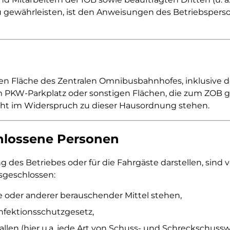
 gewährleisten, ist den Anweisungen des Betriebsperso
läche des Zentralen Omnibusbahnhofes, inklusive der H
m PKW-Parkplatz oder sonstigen Flächen, die zum ZOB 
cht im Widerspruch zu dieser Hausordnung stehen.
hlossene Personen
ng des Betriebes oder für die Fahrgäste darstellen, sin
sgeschlossen:
ke oder anderer berauschender Mittel stehen,
fektionsschutzgesetz,
llen (hier u.a. jede Art von Schuss- und Schreckschussw