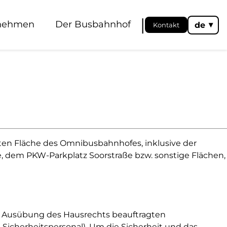
|
rnehmen
Der Busbahnhof
de
Kontakt
◂
ten Fläche des Omnibusbahnhofes, inklusive der
le, dem PKW-Parkplatz Soorstraße bzw. sonstige Flächen,
r Ausübung des Hausrechts beauftragten
 Sicherheitspersonal). Um die Sicherheit und das