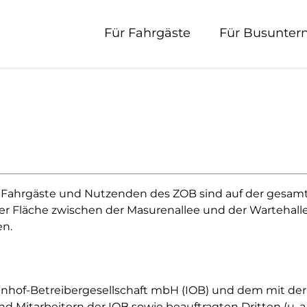
Für Fahrgäste
Für Busunte
r Fahrgäste und Nutzenden des ZOB sind auf der gesam
f der Fläche zwischen der Masurenallee und der Wartehal
en.
nhof-Betreiber­gesellschaft mbH (IOB) und dem mit de
 Mitarbeitern der IOB sowie beauftragten Dritten (u. a.