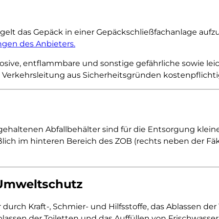
ntgelt das Gepäck in einer Gepäckschließfachanlage au
ngen des Anbieters.
plosive, entflammbare und sonstige gefährliche sowie l
 Verkehrsleitung aus Sicherheitsgründen kostenpflichti
rgehaltenen Abfallbehälter sind für die Entsorgung kl
lich im hinteren Bereich des ZOB (rechts neben der Fäk
 Umweltschutz
urch Kraft-, Schmier- und Hilfsstoffe, das Ablassen der
assen der Toiletten und das Auffüllen von Frischwasse