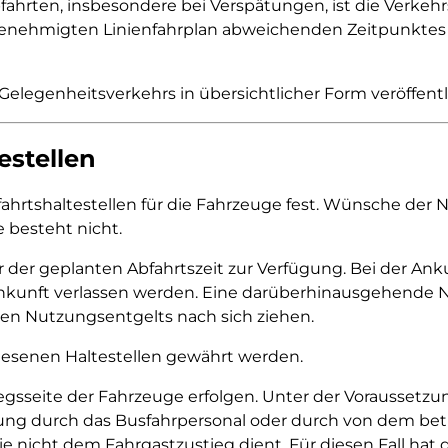
ahrten, insbesondere bei Verspätungen, ist die Verkehr
enehmigten Linienfahrplan abweichenden Zeitpunktes be
Gelegenheitsverkehrs in übersichtlicher Form veröffentl
estellen
fahrtshaltestellen für die Fahrzeuge fest. Wünsche der
 besteht nicht.
 der geplanten Abfahrtszeit zur Verfügung. Bei der Ank
nkunft verlassen werden. Eine darüberhinausgehende N
en Nutzungsentgelts nach sich ziehen.
iesenen Haltestellen gewährt werden.
gsseite der Fahrzeuge erfolgen. Unter der Voraussetzung
ladung durch das Busfahrpersonal oder durch von dem b
ie nicht dem Fahrgastzustieg dient. Für diesen Fall hat